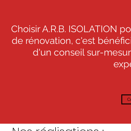
Choisir A.R.B. ISOLATION po
de rénovation, c'est bénéfici
d'un conseil sur-mesur
exp
C