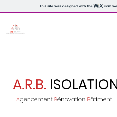
This site was designed with the
.com
web
A.R.B.
ISOLATIO
A
gencement
R
énovation
B
âtiment