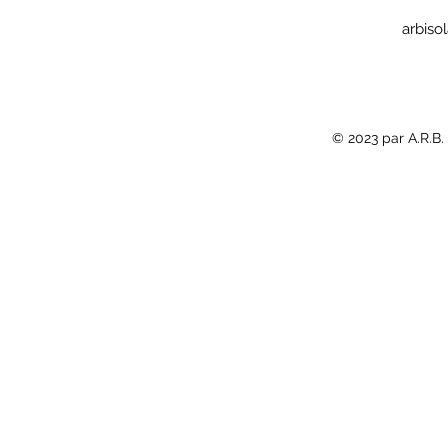
arbiso
© 2023 par A.R.B